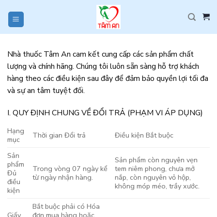
Skip
to
content
Nhà thuốc Tâm An cam kết cung cấp các sản phẩm chất
lượng và chính hãng. Chúng tôi luôn sẵn sàng hỗ trợ khách
hàng theo các điều kiện sau đây để đảm bảo quyền lợi tối đa
và sự an tâm tuyệt đối.
I. QUY ĐỊNH CHUNG VỀ ĐỔI TRẢ (PHẠM VI ÁP DỤNG)
Hạng
Thời gian Đổi trả
Điều kiện Bắt buộc
mục
Sản
Sản phẩm còn nguyên vẹn
phẩm
Trong vòng 07 ngày kể
tem niêm phong, chưa mở
Đủ
từ ngày nhận hàng.
nắp, còn nguyên vỏ hộp,
điều
không móp méo, trầy xước.
kiện
Bắt buộc phải có Hóa
Giấy
đơn mua hàng hoặc