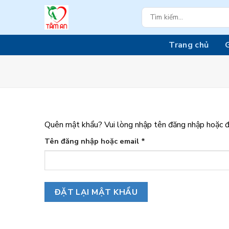
Skip
Tìm
to
kiếm:
content
Trang chủ
G
Quên mật khẩu? Vui lòng nhập tên đăng nhập hoặc đị
Bắt
Tên đăng nhập hoặc email
*
buộc
ĐẶT LẠI MẬT KHẨU