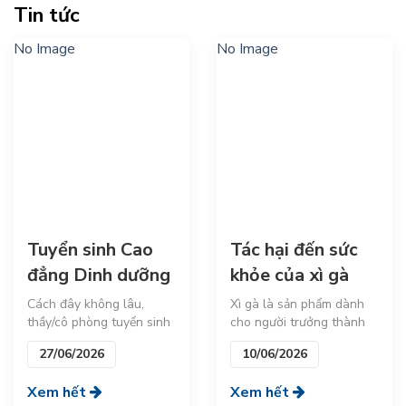
Tin tức
No Image
No Image
Tuyển sinh Cao
Tác hại đến sức
đẳng Dinh dưỡng
khỏe của xì gà
2026: Xét học bạ
giả: Đừng chủ
Cách đây không lâu,
Xì gà là sản phẩm dành
THPT
thầy/cô phòng tuyển sinh
quan với hàng
cho người trưởng thành
của Nhà trường có tiếp
và không phải lựa chọn
trôi nổi
27/06/2026
10/06/2026
một phụ huynh ở Hưng
an toàn cho sức khỏe.
Yên. Chị chia sẻ con gái
Tuy nhiên, trong thực tế,
Xem hết
Xem hết
mình học khối B khá tốt
rủi ro có thể còn lớn hơn