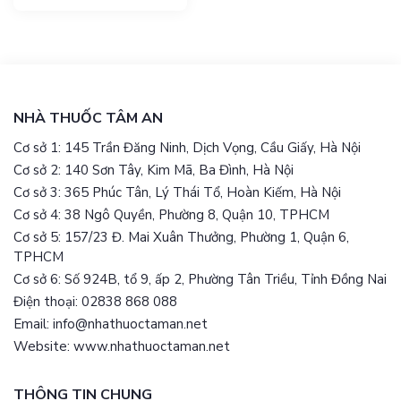
bởi virus, gây ra các triệu
chứng ho, sổ mũi, nghẹt
mũi, quấy khóc. Rất nhiều
bố mẹ vì quá lo lắng đã
[…]
NHÀ THUỐC TÂM AN
Cơ sở 1: 145 Trần Đăng Ninh, Dịch Vọng, Cầu Giấy, Hà Nội
Cơ sở 2: 140 Sơn Tây, Kim Mã, Ba Đình, Hà Nội
Cơ sở 3: 365 Phúc Tân, Lý Thái Tổ, Hoàn Kiếm, Hà Nội
Cơ sở 4: 38 Ngô Quyền, Phường 8, Quận 10, TPHCM
Cơ sở 5: 157/23 Đ. Mai Xuân Thưởng, Phường 1, Quận 6,
TPHCM
Cơ sở 6: Số 924B, tổ 9, ấp 2, Phường Tân Triều, Tỉnh Đồng Nai
Điện thoại: 02838 868 088
Email: info@nhathuoctaman.net
Website: www.nhathuoctaman.net
THÔNG TIN CHUNG